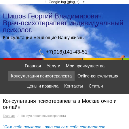
!-- Google tag (gtag.js) -->
Шишов Георгий Владимирович.
Врач-психотерапевт индивидуальный
психолог.
Консультации меняющие Вашу жизнь!
+7(916)141-43-51
Главная
Услуги
Мои преимущества
Консультация психотерапевта
Online-консультация
Цены и правила
Контакты
Статьи
Консультация психотерапевта в Москве очно и
онлайн
Главная
/
Консультация психотерапевта
"
Сам себе психолог - это как сам себе стоматолог.