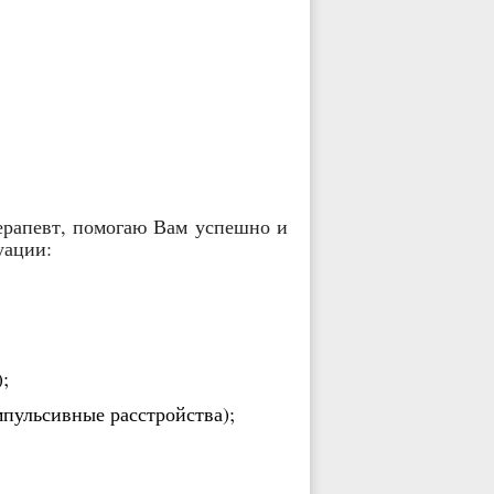
терапевт, помогаю
Вам успешно и
уации
:
;
мпульсивные расстройства);