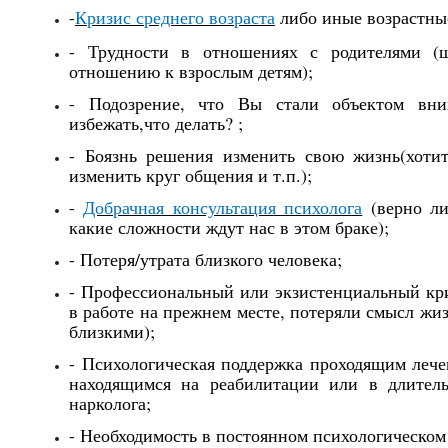
-
Кризис среднего возраста
либо иные возрастны
- Трудности в отношениях с родителями (
отношению к взрослым детям);
-
Подозрение, что Вы стали объектом вн
избежать,что делать?
;
-
Боязнь решения
изменить свою жизнь(хотите
изменить круг общения и т.п.);
-
Добрачная консультация психолога
(верно ли
какие сложности ждут нас в этом браке);
- Потер
я
/утрат
а
близкого человека;
- Профессиональн
ый
или экзистенциальн
ый
кри
в работе на прежнем месте, потеряли смысл жи
близкими)
;
- Психологическая поддержка проходящим лече
находящимся на реабилитации или в длител
нарколога;
-
Необходимость
в
постоянном психологическо