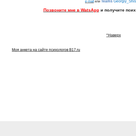
Teams
Georgiy_Shi
e-mail
или
Позвоните мне в WatsApp
и получите пси
^Наверх
Моя анкета на сайте психологов B17.ru
 станции метро
«
Сретенский бульвар
»
,
«
Тургеневская
», «Чист