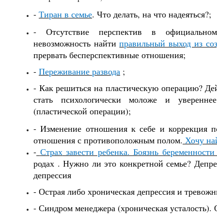
-
Тиран в семье
.
Что делать, на что надеяться?;
-
Отсутствие
перспектив в официальном
невозможность
найти
правильный выход из со
прервать бесперспективные отношения;
-
Переживание развода
;
- Как решиться на пластическую операцию? Дей
стать психологически моложе и уверенне
(пластической операции);
- Изменение отношения к себе и коррекция п
отношения с
противоположным полом
.
Хочу н
-
Страх
завести ребенка. Боязнь беременности
родах . Нужно ли это конкретной семье?
Депрес
депрессия
- Остр
ая
либо хроническ
ая
депрессия и тревожн
- Синдром менеджера (хроническая усталость). 