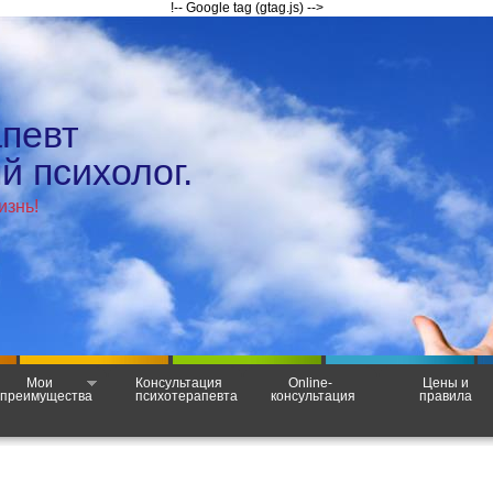
!-- Google tag (gtag.js) -->
апевт
 психолог.
изнь!
Мои
Консультация
Online-
Цены и
преимущества
психотерапевта
консультация
правила