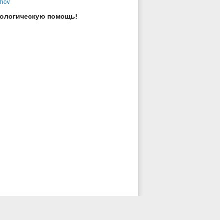
shov
хологическую помощь!
ые Пруды».