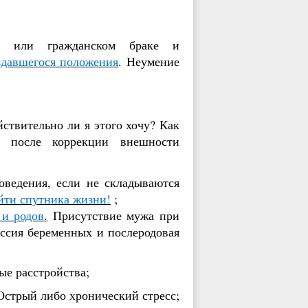
 или гражданском браке
и
здавшегося положени
я
. Н
еумение
ствительно ли я этого хочу? К
ак
е после коррекции внешности
оведения
, если не складываю
тся
айти
спутника жизни!
;
 и родов
.
П
рисутствие
мужа
при
сия беременных и послеродовая
ые расстройства;
О
стрый либо
хроническ
ий
стресс;