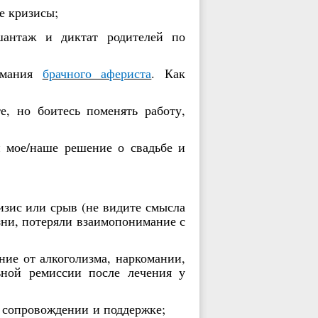
е кризисы;
шантаж и диктат родителей по
имания
брачного афериста
. Как
, но боитесь поменять работу,
 мое/наше решение о свадьбе и
зис или срыв (
не видите смысла
зни, потеряли взаимопонимание с
ние от алкоголизма, наркомании,
ьной ремиссии после лечения у
м сопровождении
и поддержке;