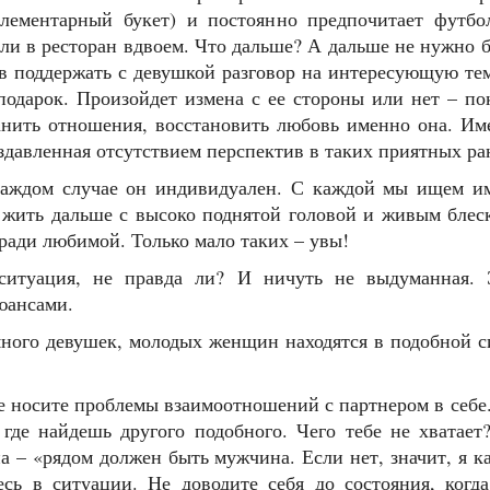
лементарный букет) и постоянно предпочитает футбо
или в ресторан вдвоем. Что дальше? А дальше не нужно 
ив поддержать с девушкой разговор на интересующую тему
одарок. Произойдет измена с ее стороны или нет – пок
анить отношения, восстановить любовь именно она. Им
давленная отсутствием перспектив в таких приятных ра
каждом случае он индивидуален. С каждой мы ищем им
жить дальше с высоко поднятой головой и живым блеск
ради любимой. Только мало таких – увы!
 ситуация, не правда ли? И ничуть не выдуманная. 
юансами.
ного девушек, молодых женщин находятся в подобной с
е носите проблемы взаимоотношений с партнером в себе.
 где найдешь другого подобного. Чего тебе не хватае
а – «рядом должен быть мужчина. Если нет, значит, я к
есь в ситуации. Не доводите себя до состояния, когда