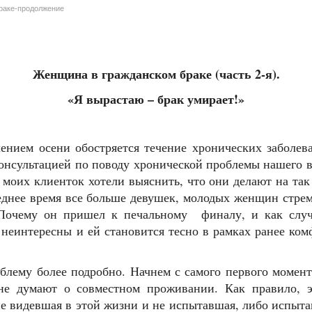
раке-продолжение
Женщина в гражданском браке (часть 2-я).
«Я вырастаю – брак умирает!»
лением осени обостряется течение хронических забол
онсультацией по поводу хронической проблемы нашего в
моих клиенток хотели выяснить, что они делают на так
леднее время все больше девушек, молодых женщин стреми
 Почему он пришел к печальному финалу, и как слу
 неинтересны и ей становится тесно в рамках ранее ко
иной?
блему более подробно. Начнем с самого первого момента
 не думают о совместном проживании. Как правило, э
е видевшая в этой жизни и не испытавшая, либо испыт