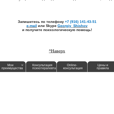
Запишитесь по телефону
+7 (916) 141-43-51
e-mail
или Skype
Georgiy_Shishov
и получите психологическую помощь!
^Наверх
Мои
Консультация
Online-
Цены и
преимущества
психотерапевта
консультация
правила