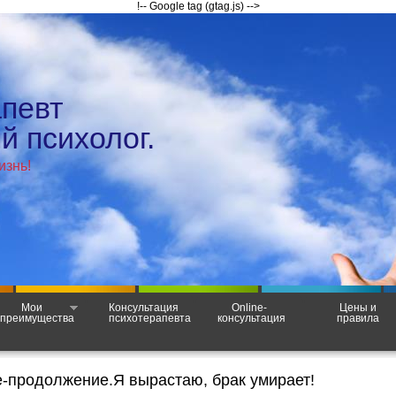
!-- Google tag (gtag.js) -->
апевт
 психолог.
изнь!
Мои
Консультация
Online-
Цены и
преимущества
психотерапевта
консультация
правила
-продолжение.Я вырастаю, брак умирает!