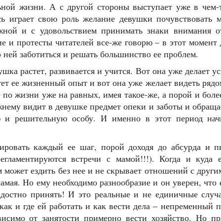
ьной жизни. А с другой стороны выступает уже в чем-
ь играет свою роль желание девушки почувствовать 
ной и с удовольствием принимать знаки внимания от 
е и протесты читателей все-же говорю – в этот момент
о ней заботиться и решать большинство ее проблем.
шка растет, развивается и учится. Вот она уже делает 
ет ее жизненный опыт и вот она уже желает видеть рядом
 по жизни уже на равных, имея такое-же, а порой и боле
нему видит в девушке предмет опеки и заботы и обращае
ю и решительную особу. И именно в этот период на
ровать каждый ее шаг, порой доходя до абсурда и пы
регламентируются встречи с мамой!!!). Когда и куда 
м может ездить без нее и не скрывает отношений с други
амая. Но ему необходимо разнообразие и он уверен, что 
адостно принять! И это реальные и не единичные случ
 как и где ей работать и как вести дела – непременный
висимо от занятости примерно вести хозяйство. Но п