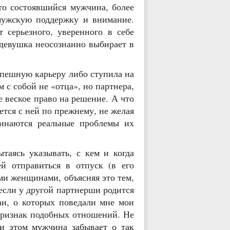
то состоявшийся мужчина, более
мужскую поддержку и внимание.
серьезного, уверенного в себе
 девушка неосознанно выбирает в
успешную карьеру либо ступила на
 с собой не «отца», но партнера,
е веское право на решение. А что
тся с ней по прежнему, не желая
чинаются реальные проблемы их
таясь указывать, с кем и когда
ей отправиться в отпуск (в его
ми женщинами, объясняя это тем,
если у другой партнерши родится
аи, о которых поведали мне мои
 признак подобных отношений. Не
ри этом мужчина забывает о так