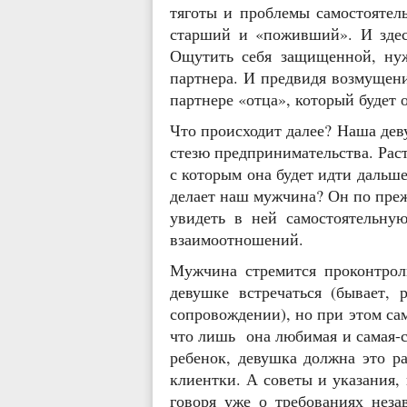
тяготы и проблемы самостоятел
старший и «поживший». И здес
Ощутить себя защищенной, нуж
партнера. И предвидя возмущени
партнере «отца», который будет 
Что происходит далее? Наша деву
стезю предпринимательства. Раст
с которым она будет идти дальше
делает наш мужчина? Он по преж
увидеть в ней самостоятельну
взаимоотношений.
Мужчина стремится проконтроли
девушке встречаться (бывает, 
сопровождении), но при этом са
что лишь она любимая и самая-с
ребенок, девушка должна это р
клиентки. А советы и указания,
говоря уже о требованиях неза