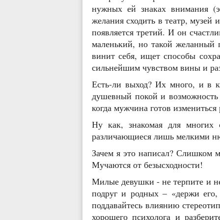
нужных ей знаках внимания (э
желания сходить в театр, музей 
появляется третий. И он счастл
маленький, но такой желанный п
винит себя, ищет способы сохр
сильнейшим чувством вины и раз
Есть-ли выход? Их много, и в 
душевный покой и возможность 
когда мужчина готов измениться 
Ну как, знакомая для многих
различающиеся лишь мелкими н
Зачем я это написал? Слишком м
Мучаются от безысходности!
Милые девушки - не терпите и н
подруг и родных – «держи его,
поддавайтесь влиянию стереотип
хорошего психолога и разберит